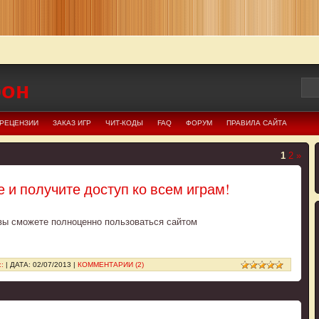
фон
РЕЦЕНЗИИ
ЗАКАЗ ИГР
ЧИТ-КОДЫ
FAQ
ФОРУМ
ПРАВИЛА САЙТА
1
2
»
е и получите доступ ко всем играм!
вы сможете полноценно
пользоваться сайтом
::
| ДАТА:
02/07/2013
|
КОММЕНТАРИИ (2)